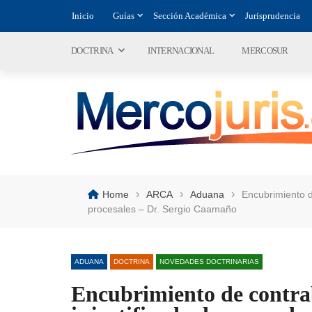
Inicio
Guías
Sección Académica
Jurisprudencia
DOCTRINA
INTERNACIONAL
MERCOSUR
›
›
›
Home
ARCA
Aduana
Encubrimiento d
procesales – Dr. Sergio Caamaño
ADUANA
DOCTRINA
NOVEDADES DOCTRINARIAS
Encubrimiento de contrab