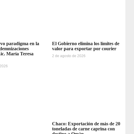
vo paradigma en la
El Gobierno elimina los límites de
ndemnizaciones
valor para exportar por courier
Lic. María Teresa
2 de agosto de 2026
 2026
Chaco: Exportación de más de 20
toneladas de carne caprina con
destino a Omán