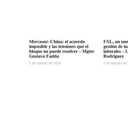
Mercosur–China: el acuerdo
FAL, un nue
imposible y las tensiones que el
gestión de i
bloque no puede resolver – Mgter
laborales – 
Gustavo Fadda
Rodriguez
2 de agosto de 2026
2 de agosto de