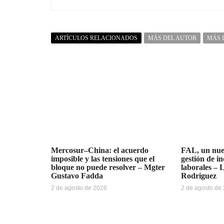
ARTÍCULOS RELACIONADOS
MÁS DEL AUTOR
MÁS 
Mercosur–China: el acuerdo
FAL, un nue
imposible y las tensiones que el
gestión de i
bloque no puede resolver – Mgter
laborales – 
Gustavo Fadda
Rodriguez
2 de agosto de 2026
2 de agosto de