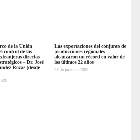
rco de la Unión
Las exportaciones del conjunto de
l control de las
producciones regionales
extranjeras directas
alcanzaron un récord en valor de
stratégicos – Dr. José
los últimos 22 años
ández Rozas (desde
28 de junio de 2026
 2026