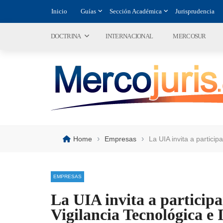
Inicio
Guías
Sección Académica
Jurisprudencia
DOCTRINA
INTERNACIONAL
MERCOSUR
›
›
Home
Empresas
La UIA invita a particip
EMPRESAS
La UIA invita a participa
Vigilancia Tecnológica e 