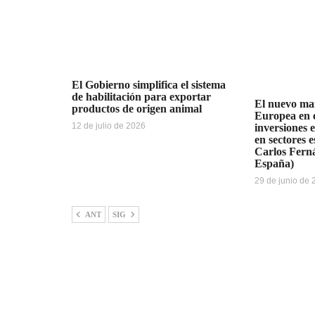
El Gobierno simplifica el sistema
de habilitación para exportar
El nuevo ma
productos de origen animal
Europea en e
12 de julio de 2026
inversiones 
en sectores e
Carlos Fern
España)
29 de junio de
ANT
SIG