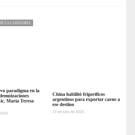
DE LA CATEGORÍA
vo paradigma en la
China habilitó frigoríficos
ndemnizaciones
argentinos para exportar carne a
Lic. María Teresa
ese destino
19 de julio de 2026
 2026