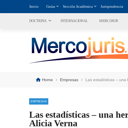
Inicio
Guías
Sección Académica
Jurisprudencia
DOCTRINA
INTERNACIONAL
MERCOSUR
›
›
Home
Empresas
Las estadísticas – una 
EMPRESAS
Las estadísticas – una h
Alicia Verna