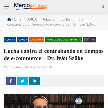
›
›
›
Home
ARCA
Aduana
Lucha contra el
contrabando en tiempos de e-commerce – Dr. Iván Szöke
ADUANA
COMEX
DOCTRINA
NOVEDADES DOCTRINARIAS
🇦🇷 ARG
Lucha contra el contrabando en tiempos
de e-commerce – Dr. Iván Szöke
Mercojuris
14 de junio de 2026