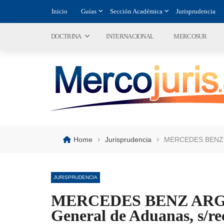
Inicio
Guías
Sección Académica
Jurisprudencia
DOCTRINA
INTERNACIONAL
MERCOSUR
›
›
Home
Jurisprudencia
MERCEDES BENZ AR
JURISPRUDENCIA
MERCEDES BENZ ARGEN
General de Aduanas, s/re