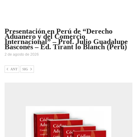
Presentación en Perú de “Derecho
Aduanero y del Comercio
Internacional” – Prof. Julio Guadalupe
Basconés – Ed. Tirant lo Blanch (Perú)
2 de agosto de 2026
ANT
SIG