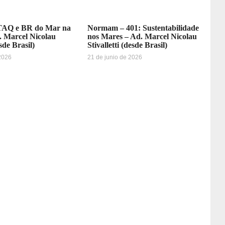
AQ e BR do Mar na
Normam – 401: Sustentabilidade
. Marcel Nicolau
nos Mares – Ad. Marcel Nicolau
esde Brasil)
Stivalletti (desde Brasil)
 2026
21 de junio de 2026