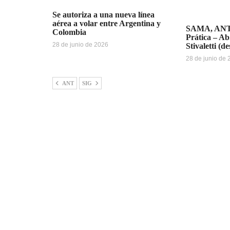
Se autoriza a una nueva línea
aérea a volar entre Argentina y
SAMA, ANT
Colombia
Prática – Ab
28 de junio de 2026
Stivaletti (d
28 de junio de
ANT
SIG