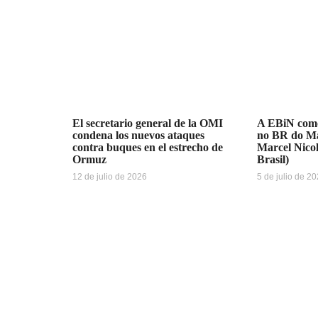
El secretario general de la OMI
A EBiN como
condena los nuevos ataques
no BR do Ma
contra buques en el estrecho de
Marcel Nicol
Ormuz
Brasil)
12 de julio de 2026
5 de julio de 2