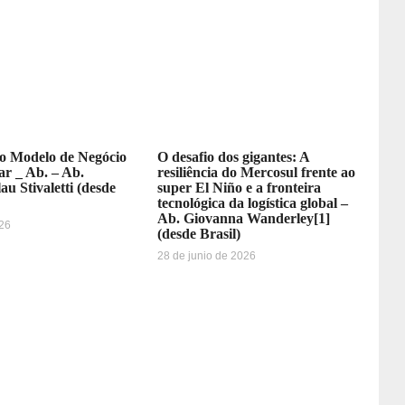
 Modelo de Negócio
O desafio dos gigantes: A
r _ Ab. – Ab.
resiliência do Mercosul frente ao
au Stivaletti (desde
super El Niño e a fronteira
tecnológica da logística global –
Ab. Giovanna Wanderley[1]
026
(desde Brasil)
28 de junio de 2026