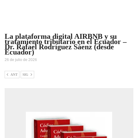
La plataforma digital AIRBNB y su
tratamiento tributario en el Ecuador –
Dr. Rafael Rodríguez Sáenz (desde
Ecuador)
26 de julio de 2026
ANT
SIG