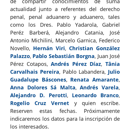
de compartir conocimientos de suma
actualidad junto a referentes del derecho
penal, penal aduanero y aduanero, tales
como los Dres. Pablo Yadarola, Gabriel
Peréz Barberá, Alejandro Catania, José
Antonio Michilini, Marcelo Garnica, Federico
Novello,
Hernán Viri
,
Christian González
Palazzo
,
Pablo Sebastián Borgna
, Juan José
Pérez Cotapos,
Andrés Pérez Díaz
,
Tânia
Carvalhais Pereira
, Pablo Labandera,
Julio
Guadalupe Báscones
,
Renata Amarante
,
Anna Dolores Sá Malta
,
Andrés Varela
,
Alejandro D. Perotti
,
Leonardo Branco
,
Rogelio Cruz Vernet
y quien escribe.
Reserven estas fechas. Próximamente
indicaremos los datos para la inscripción de
los interesados.