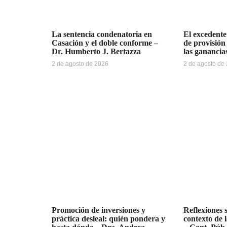
La sentencia condenatoria en
El excedente
Casación y el doble conforme –
de provisión
Dr. Humberto J. Bertazza
las ganancia
2 de agosto de 2026
2 de agosto de
Promoción de inversiones y
Reflexiones 
práctica desleal: quién pondera y
contexto de l