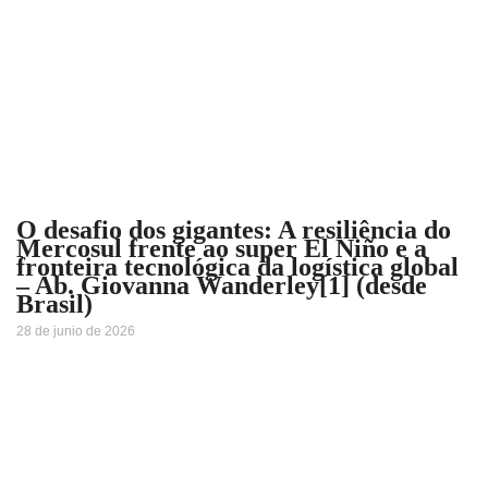
O desafio dos gigantes: A resiliência do
Mercosul frente ao super El Niño e a
fronteira tecnológica da logística global
– Ab. Giovanna Wanderley[1] (desde
Brasil)
28 de junio de 2026