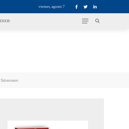
viernes, agosto 7
TERIOR
n Sórensen