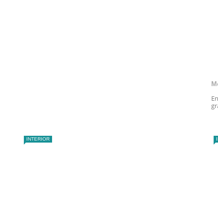
M
En
gr
INTERIOR