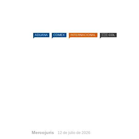
ADUANA
COMEX
INTERNACIONAL
🇨🇴 COL
Mercojuris
12 de julio de 2026