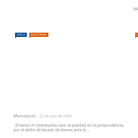
M
ARCA
DOCTRINA
Mercojuris
12 de julio de 2026
El tema Un interesante caso se planteó en la jurisprudencia,
por el delito de lavado de bienes ante la ...