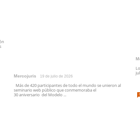
ión
s
M
Lo
ju
Mercojuris
19 de julio de 2026
Más de 420 participantes de todo el mundo se unieron al
seminario web público que conmemoraba el
30 aniversario del Modelo ...