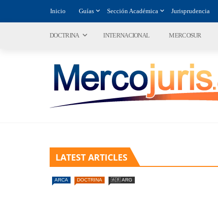
Inicio
Guías
Sección Académica
Jurisprudencia
DOCTRINA
INTERNACIONAL
MERCOSUR
LATEST ARTICLES
ARCA
DOCTRINA
🇦🇷 ARG