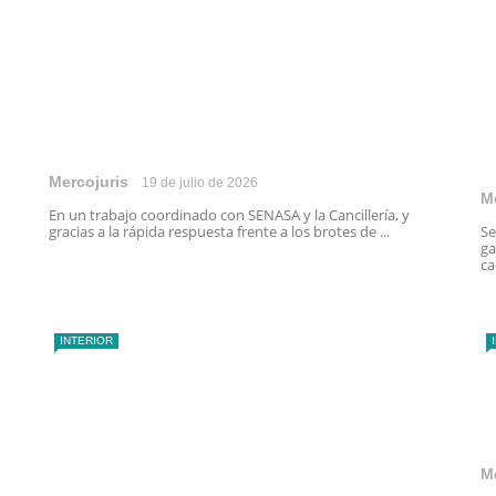
Mercojuris
19 de julio de 2026
M
En un trabajo coordinado con SENASA y la Cancillería, y
Se
gracias a la rápida respuesta frente a los brotes de ...
ga
ca
INTERIOR
M