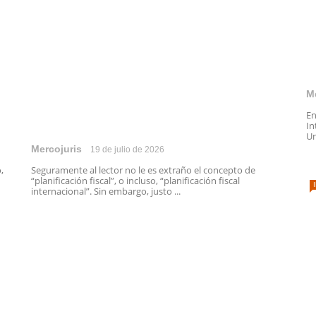
M
En
In
Un
Mercojuris
19 de julio de 2026
,
Seguramente al lector no le es extraño el concepto de
“planificación fiscal”, o incluso, “planificación fiscal
internacional”. Sin embargo, justo ...