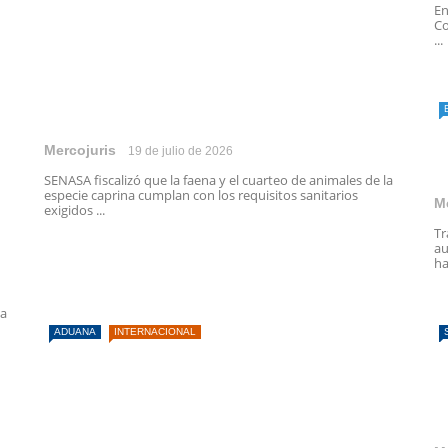
En
Co
...
Mercojuris
19 de julio de 2026
SENASA fiscalizó que la faena y el cuarteo de animales de la
especie caprina cumplan con los requisitos sanitarios
M
exigidos ...
Tr
au
ha
la
ADUANA
INTERNACIONAL