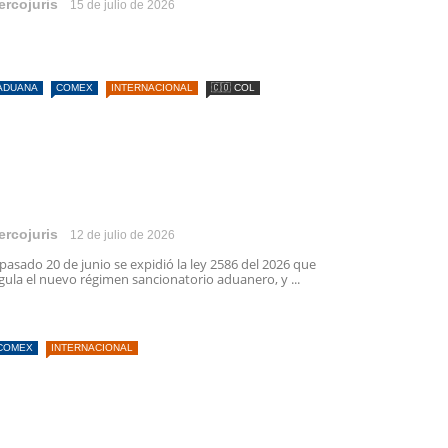
ercojuris
15 de julio de 2026
ADUANA
COMEX
INTERNACIONAL
🇨🇴 COL
ercojuris
12 de julio de 2026
 pasado 20 de junio se expidió la ley 2586 del 2026 que
gula el nuevo régimen sancionatorio aduanero, y ...
COMEX
INTERNACIONAL