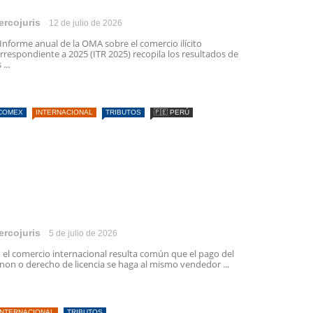
ercojuris
12 de julio de 2026
 Informe anual de la OMA sobre el comercio ilícito
rrespondiente a 2025 (ITR 2025) recopila los resultados de
 ...
COMEX
INTERNACIONAL
TRIBUTOS
🇵🇪 PERÚ
ercojuris
5 de julio de 2026
 el comercio internacional resulta común que el pago del
non o derecho de licencia se haga al mismo vendedor ...
INTERNACIONAL
TRIBUTOS