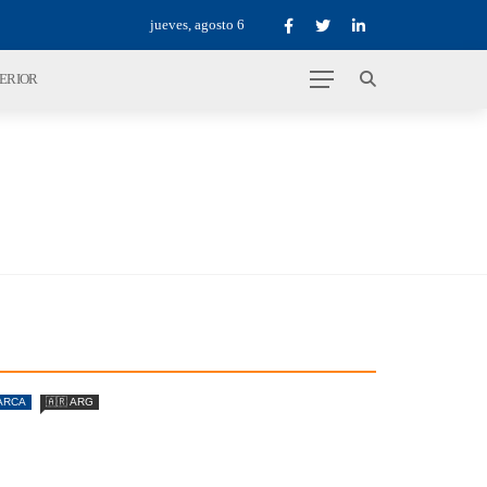
jueves, agosto 6
TERIOR
ARCA
🇦🇷 ARG