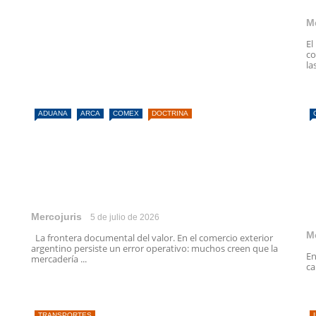
M
El
co
las
ADUANA
ARCA
COMEX
DOCTRINA
Mercojuris
5 de julio de 2026
M
La frontera documental del valor. En el comercio exterior
argentino persiste un error operativo: muchos creen que la
En
mercadería ...
ca
TRANSPORTES