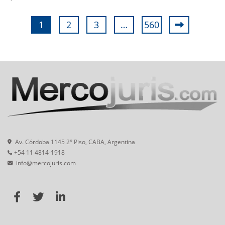
1
2
3
…
560
Av. Córdoba 1145 2° Piso, CABA, Argentina
+54 11 4814-1918
info@mercojuris.com