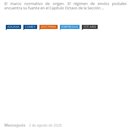
El marco normativo de origen. El régimen de envíos postales
encuentra su fuente en el Capítulo Octavo de la Sección ...
ADUANA
COMEX
DOCTRINA
EMPRESAS
🇦🇷 ARG
Mercojuris
2 de agosto de 2026