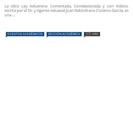
La obra Ley Aduanera: Comentada, Correlacionada y con Videos,
escrita por el Dr. y Agente Aduanal Juan Rabindrana Cisneros García, es
una ...
EVENTOS ACADÉMICOS
SECCIÓN ACADÉMICA
🇦🇷 ARG