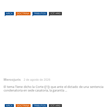
ARCA
DOCTRINA
TRIBUTOS
🇦🇷 ARG
Mercojuris
2 de agosto de 2026
El tema Tiene dicho la Corte ([1]) que ante el dictado de una sentencia
condenatoria en sede casatoria, la garantía ...
ARCA
DOCTRINA
TRIBUTOS
🇦🇷 ARG