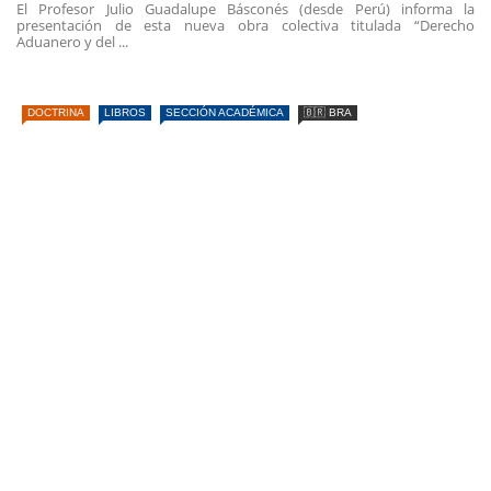
El Profesor Julio Guadalupe Básconés (desde Perú) informa la
presentación de esta nueva obra colectiva titulada “Derecho
Aduanero y del ...
DOCTRINA
LIBROS
SECCIÓN ACADÉMICA
🇧🇷 BRA