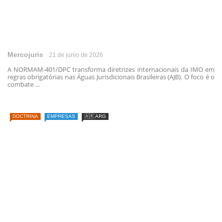
Mercojuris
21 de junio de 2026
A NORMAM-401/DPC transforma diretrizes internacionais da IMO em
regras obrigatórias nas Águas Jurisdicionais Brasileiras (AJB). O foco é o
combate ...
DOCTRINA
EMPRESAS
🇦🇷 ARG