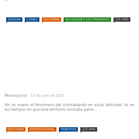
ADUANA
COMEX
DOCTRINA
NOVEDADES DOCTRINARIAS
🇦🇷 ARG
Mercojuris
14 de junio de 2026
No es nuevo el fenómeno del contrabando en estas latitudes. Ya en
los tiempos en que este territorio formaba parte ...
DOCTRINA
INTERNACIONAL
TRIBUTOS
🇦🇷 ARG