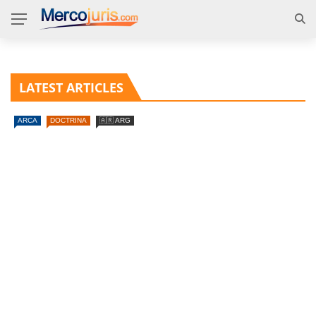
LATEST ARTICLES
ARCA
DOCTRINA
🇦🇷 ARG