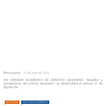
Mercojuris
21 de junio de 2026
XIII JORNADA ACADÉMICA DE DERECHO ADUANERO: “Desafíos y
perspectivas del control aduanero”, se desarrollará el viernes 21 de
Agosto de ...
DOCTRINA
SECCIÓN ACADÉMICA