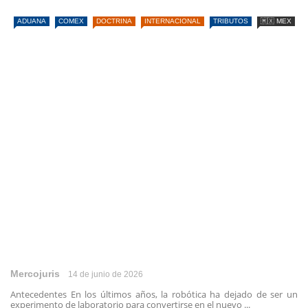
ADUANA
COMEX
DOCTRINA
INTERNACIONAL
TRIBUTOS
🇲🇽 MEX
Mercojuris
14 de junio de 2026
Antecedentes En los últimos años, la robótica ha dejado de ser un
experimento de laboratorio para convertirse en el nuevo ...