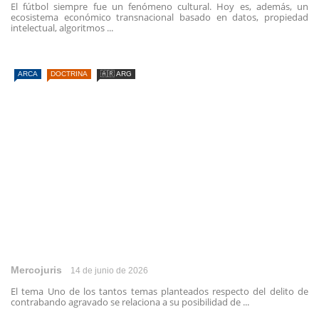
El fútbol siempre fue un fenómeno cultural. Hoy es, además, un
ecosistema económico transnacional basado en datos, propiedad
intelectual, algoritmos ...
ARCA
DOCTRINA
🇦🇷 ARG
Mercojuris
14 de junio de 2026
El tema Uno de los tantos temas planteados respecto del delito de
contrabando agravado se relaciona a su posibilidad de ...