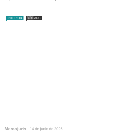
INTERIOR
🇦🇷 ARG
Mercojuris
14 de junio de 2026