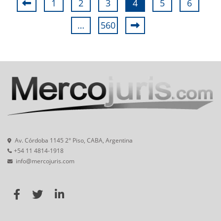
1
2
3
4
5
6
…
560
Av. Córdoba 1145 2° Piso, CABA, Argentina
+54 11 4814-1918
info@mercojuris.com