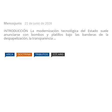
Mercojuris
21 de junio de 2026
INTRODUCCIÓN La modernización tecnológica del Estado suele
anunciarse con bombos y platillos bajo las banderas de la
despapelización, la transparencia ...
ARCA
DOCTRINA
TRIBUTOS
🇦🇷 ARG