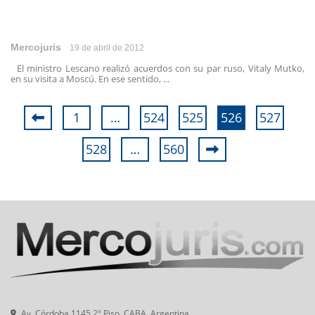
Mercojuris
19 de abril de 2012
El ministro Lescano realizó acuerdos con su par ruso, Vitaly Mutko,
en su visita a Moscú. En ese sentido, ...
1
…
524
525
526
527
528
…
560
Av. Córdoba 1145 2° Piso, CABA, Argentina