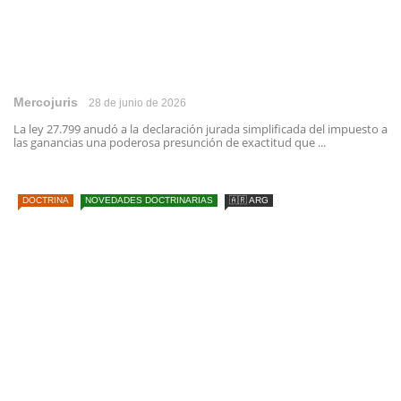
Mercojuris
28 de junio de 2026
La ley 27.799 anudó a la declaración jurada simplificada del impuesto a
las ganancias una poderosa presunción de exactitud que ...
DOCTRINA
NOVEDADES DOCTRINARIAS
🇦🇷 ARG