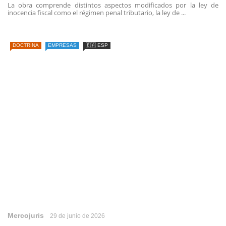
La obra comprende distintos aspectos modificados por la ley de
inocencia fiscal como el régimen penal tributario, la ley de ...
DOCTRINA
EMPRESAS
🇪🇦 ESP
Mercojuris
29 de junio de 2026