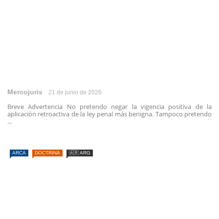
Mercojuris
21 de junio de 2026
Breve Advertencia No pretendo negar la vigencia positiva de la
aplicación retroactiva de la ley penal más benigna. Tampoco pretendo
...
ARCA
DOCTRINA
🇦🇷 ARG