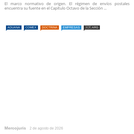
El marco normativo de origen. El régimen de envíos postales
encuentra su fuente en el Capítulo Octavo de la Sección ...
ADUANA
COMEX
DOCTRINA
EMPRESAS
🇦🇷 ARG
Mercojuris
2 de agosto de 2026