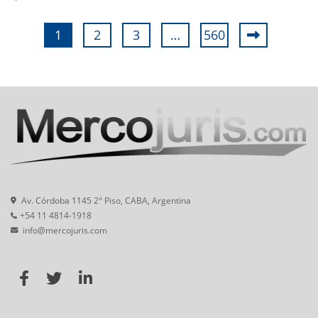
1
2
3
…
560
Av. Córdoba 1145 2° Piso, CABA, Argentina
+54 11 4814-1918
info@mercojuris.com