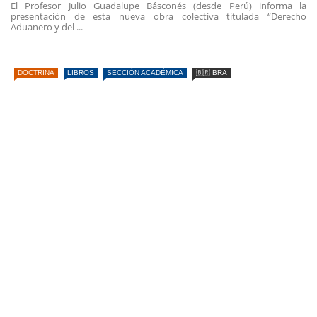
El Profesor Julio Guadalupe Básconés (desde Perú) informa la
presentación de esta nueva obra colectiva titulada “Derecho
Aduanero y del ...
DOCTRINA
LIBROS
SECCIÓN ACADÉMICA
🇧🇷 BRA