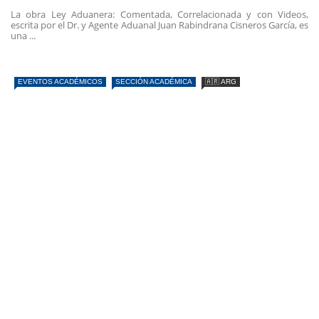
La obra Ley Aduanera: Comentada, Correlacionada y con Videos,
escrita por el Dr. y Agente Aduanal Juan Rabindrana Cisneros García, es
una ...
EVENTOS ACADÉMICOS
SECCIÓN ACADÉMICA
🇦🇷 ARG