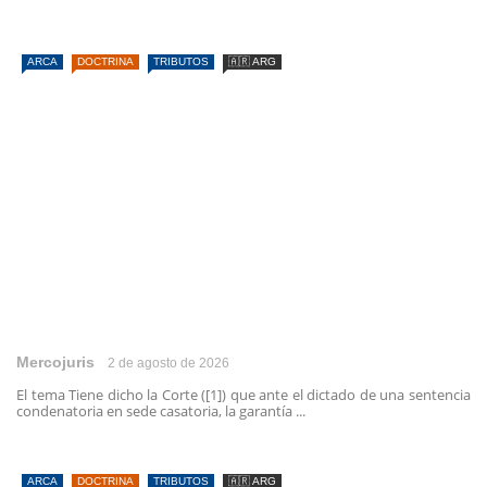
ARCA
DOCTRINA
TRIBUTOS
🇦🇷 ARG
Mercojuris
2 de agosto de 2026
El tema Tiene dicho la Corte ([1]) que ante el dictado de una sentencia
condenatoria en sede casatoria, la garantía ...
ARCA
DOCTRINA
TRIBUTOS
🇦🇷 ARG