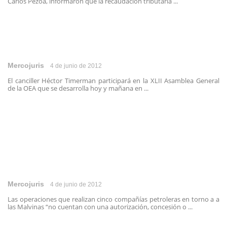
Carlos Pezoa, informaron que la recaudación tributaria ...
Mercojuris
4 de junio de 2012
El canciller Héctor Timerman participará en la XLII Asamblea General
de la OEA que se desarrolla hoy y mañana en ...
Mercojuris
4 de junio de 2012
Las operaciones que realizan cinco compañías petroleras en torno a a
las Malvinas “no cuentan con una autorización, concesión o ...