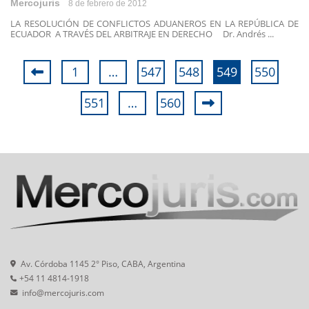
Mercojuris
8 de febrero de 2012
LA RESOLUCIÓN DE CONFLICTOS ADUANEROS EN LA REPÚBLICA DE
ECUADOR A TRAVÉS DEL ARBITRAJE EN DERECHO Dr. Andrés ...
1
…
547
548
549
550
551
…
560
Av. Córdoba 1145 2° Piso, CABA, Argentina
+54 11 4814-1918
info@mercojuris.com