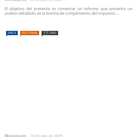
El objetivo del presente es comentar un informe que presenta un
análisis detallado de la brecha de cumplimiento del Impuesto ...
ARCA
DOCTRINA
🇦🇷 ARG
Mercojuris
19 de julio de 2026