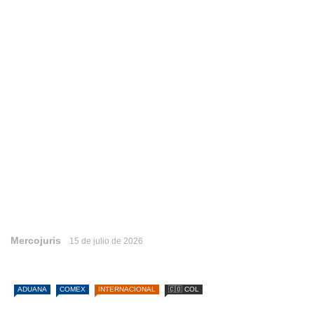
Mercojuris
15 de julio de 2026
ADUANA
COMEX
INTERNACIONAL
🇨🇴 COL