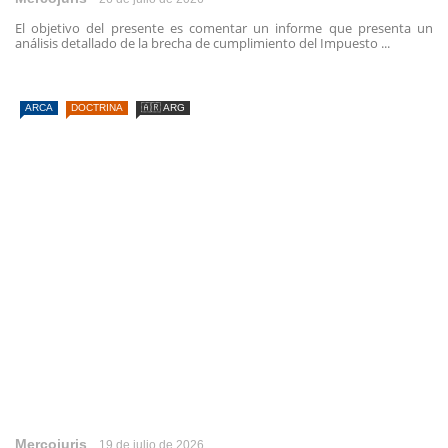
El objetivo del presente es comentar un informe que presenta un
análisis detallado de la brecha de cumplimiento del Impuesto ...
ARCA
DOCTRINA
🇦🇷 ARG
Mercojuris
19 de julio de 2026