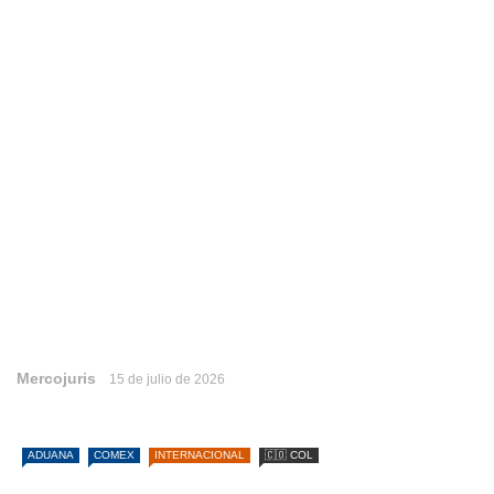
Mercojuris
15 de julio de 2026
ADUANA
COMEX
INTERNACIONAL
🇨🇴 COL