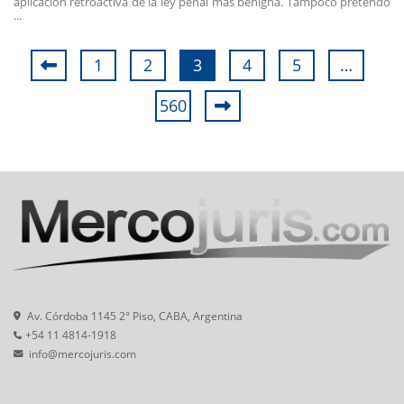
aplicación retroactiva de la ley penal más benigna. Tampoco pretendo
...
1
2
3
4
5
…
560
Av. Córdoba 1145 2° Piso, CABA, Argentina
+54 11 4814-1918
info@mercojuris.com