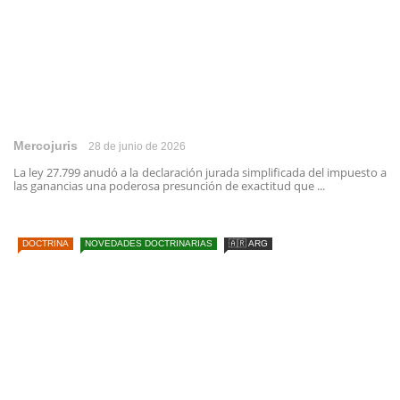
Mercojuris
28 de junio de 2026
La ley 27.799 anudó a la declaración jurada simplificada del impuesto a
las ganancias una poderosa presunción de exactitud que ...
DOCTRINA
NOVEDADES DOCTRINARIAS
🇦🇷 ARG