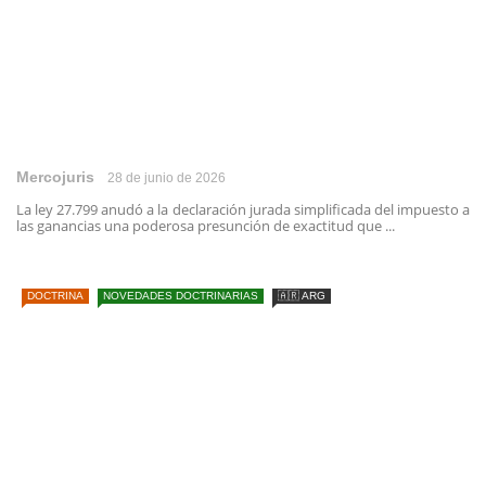
Mercojuris
28 de junio de 2026
La ley 27.799 anudó a la declaración jurada simplificada del impuesto a
las ganancias una poderosa presunción de exactitud que ...
DOCTRINA
NOVEDADES DOCTRINARIAS
🇦🇷 ARG