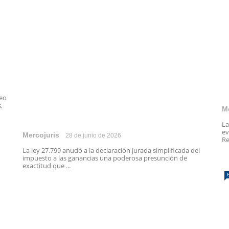
peo
,
M
La
ev
Mercojuris
28 de junio de 2026
Re
La ley 27.799 anudó a la declaración jurada simplificada del
impuesto a las ganancias una poderosa presunción de
exactitud que ...