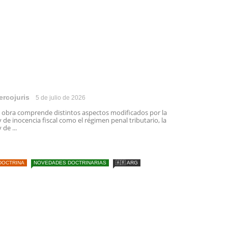
ercojuris
5 de julio de 2026
 obra comprende distintos aspectos modificados por la
y de inocencia fiscal como el régimen penal tributario, la
y de ...
DOCTRINA
NOVEDADES DOCTRINARIAS
🇦🇷 ARG