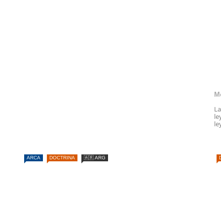
M
La
le
le
ARCA
DOCTRINA
🇦🇷 ARG