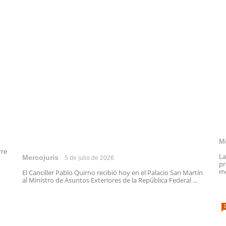
M
rre
La
Mercojuris
5 de julio de 2026
pr
mo
El Canciller Pablo Quirno recibió hoy en el Palacio San Martín
al Ministro de Asuntos Exteriores de la República Federal ...