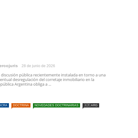
ercojuris
28 de junio de 2026
 discusión pública recientemente instalada en torno a una
entual desregulación del corretaje inmobiliario en la
pública Argentina obliga a ...
BCRA
DOCTRINA
NOVEDADES DOCTRINARIAS
🇦🇷 ARG