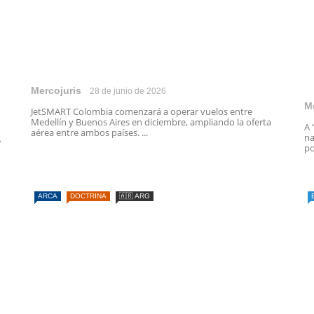
Mercojuris
28 de junio de 2026
M
JetSMART Colombia comenzará a operar vuelos entre
Medellín y Buenos Aires en diciembre, ampliando la oferta
A 
aérea entre ambos países. ...
na
A
po
ARCA
DOCTRINA
🇦🇷 ARG