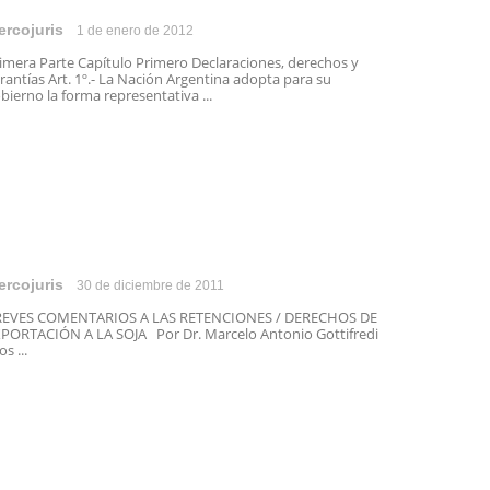
ercojuris
1 de enero de 2012
imera Parte Capítulo Primero Declaraciones, derechos y
rantías Art. 1º.- La Nación Argentina adopta para su
bierno la forma representativa ...
ercojuris
30 de diciembre de 2011
REVES COMENTARIOS A LAS RETENCIONES / DERECHOS DE
PORTACIÓN A LA SOJA Por Dr. Marcelo Antonio Gottifredi
s ...