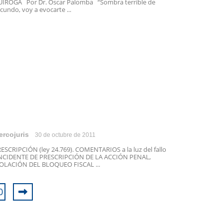
IROGA Por Dr. Oscar Palomba “Sombra terrible de
cundo, voy a evocarte ...
ercojuris
30 de octubre de 2011
ESCRIPCIÓN (ley 24.769). COMENTARIOS a la luz del fallo
NCIDENTE DE PRESCRIPCIÓN DE LA ACCIÓN PENAL,
OLACIÓN DEL BLOQUEO FISCAL ...
0