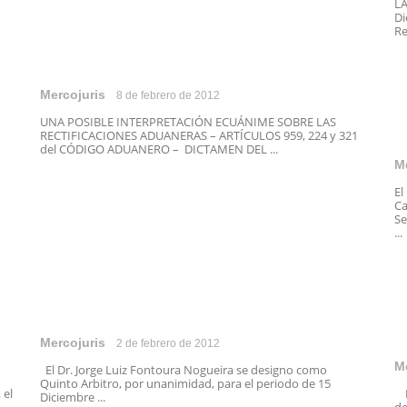
LA
Di
Re
Mercojuris
8 de febrero de 2012
UNA POSIBLE INTERPRETACIÓN ECUÁNIME SOBRE LAS
RECTIFICACIONES ADUANERAS – ARTÍCULOS 959, 224 y 321
del CÓDIGO ADUANERO – DICTAMEN DEL ...
M
El
Ca
Se
...
Mercojuris
2 de febrero de 2012
M
El Dr. Jorge Luiz Fontoura Nogueira se designo como
Quinto Arbitro, por unanimidad, para el periodo de 15
 el
En
Diciembre ...