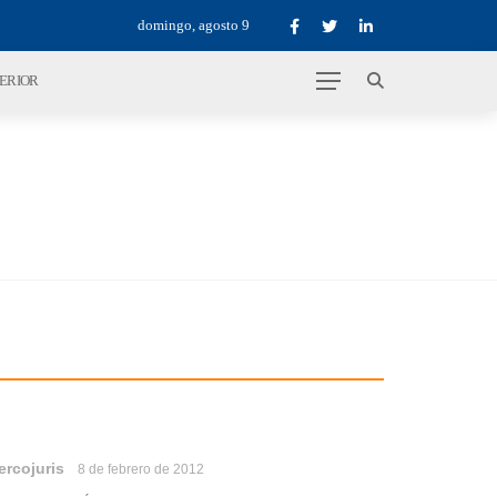
domingo, agosto 9
TERIOR
ercojuris
8 de febrero de 2012