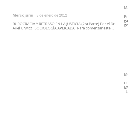
M
Mercojuris
8 de enero de 2012
Pr
ga
BUROCRACIA Y RETRASO EN LA JUSTICIA (2ra Parte) Por el Dr.
go
Ariel Urwicz SOCIOLOGÍA APLICADA Para comenzar este ...
M
B
EX
Lo