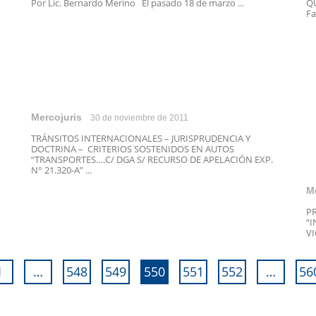
Por Lic. Bernardo Merino El pasado 18 de marzo ...
QU
Fa
Mercojuris
30 de noviembre de 2011
TRÁNSITOS INTERNACIONALES – JURISPRUDENCIA Y
DOCTRINA – CRITERIOS SOSTENIDOS EN AUTOS
“TRANSPORTES….C/ DGA S/ RECURSO DE APELACIÓN EXP.
N° 21.320-A” ...
M
PR
“I
VI
1
…
548
549
550
551
552
…
56