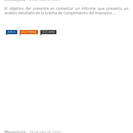
El objetivo del presente es comentar un informe que presenta un
análisis detallado de la brecha de cumplimiento del Impuesto ...
ARCA
DOCTRINA
🇦🇷 ARG
Mercojuris
19 de julio de 2026