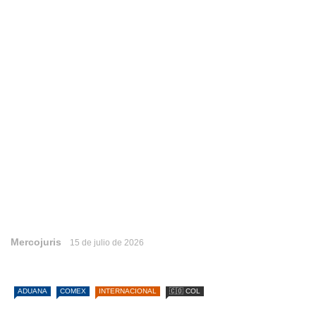
Mercojuris
15 de julio de 2026
ADUANA
COMEX
INTERNACIONAL
🇨🇴 COL