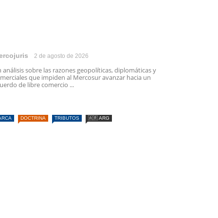
ercojuris
2 de agosto de 2026
 análisis sobre las razones geopolíticas, diplomáticas y
merciales que impiden al Mercosur avanzar hacia un
uerdo de libre comercio ...
ARCA
DOCTRINA
TRIBUTOS
🇦🇷 ARG