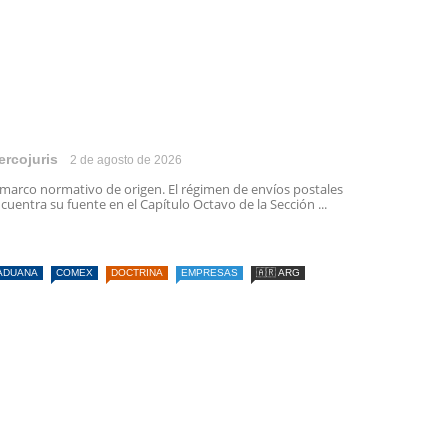
ercojuris
2 de agosto de 2026
 marco normativo de origen. El régimen de envíos postales
cuentra su fuente en el Capítulo Octavo de la Sección ...
ADUANA
COMEX
DOCTRINA
EMPRESAS
🇦🇷 ARG