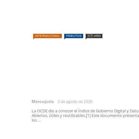
INTERNACIONAL
TRIBUTOS
🇦🇷 ARG
Mercojuris
2 de agosto de 2026
La OCDE dio a conocer el Índice de Gobierno Digital y Dato
Abiertos, útiles y reutilizables.[1] Este documento present
los ...