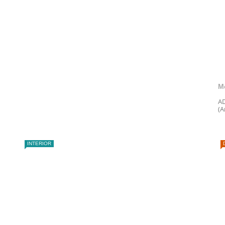
M
AD
(A
INTERIOR