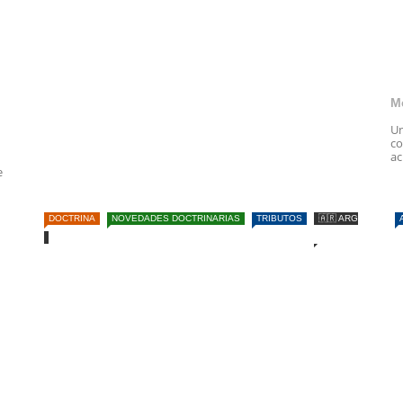
M
Un
co
ac
e
DOCTRINA
NOVEDADES DOCTRINARIAS
TRIBUTOS
🇦🇷 ARG