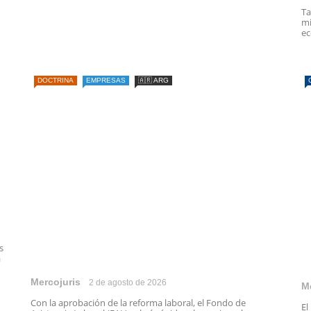
Ta
mi
ec
DOCTRINA
EMPRESAS
🇦🇷 ARG
s
a
Mercojuris
2 de agosto de 2026
M
Con la aprobación de la reforma laboral, el Fondo de
El