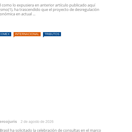
l como lo expusiera en anterior artículo publicado aquí
smo(1), ha trascendido que el proyecto de desregulación
onómica en actual ...
COMEX
INTERNACIONAL
TRIBUTOS
ercojuris
2 de agosto de 2026
 Brasil ha solicitado la celebración de consultas en el marco