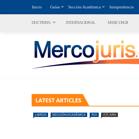
Inicio
Guías
Sección Académica
Jurisprudencia
DOCTRINA
INTERNACIONAL
MERCOSUR
LATEST ARTICLES
LIBROS
SECCIÓN ACADÉMICA
TAX
🇦🇷 ARG