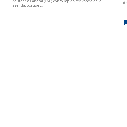
Asistencia Laboral (FAL) cobró rápida relevancia en la
de
agenda, porque ...