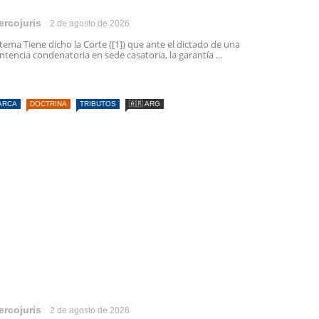
ercojuris
2 de agosto de 2026
 tema Tiene dicho la Corte ([1]) que ante el dictado de una
ntencia condenatoria en sede casatoria, la garantía ...
ARCA
DOCTRINA
TRIBUTOS
🇦🇷 ARG
ercojuris
2 de agosto de 2026