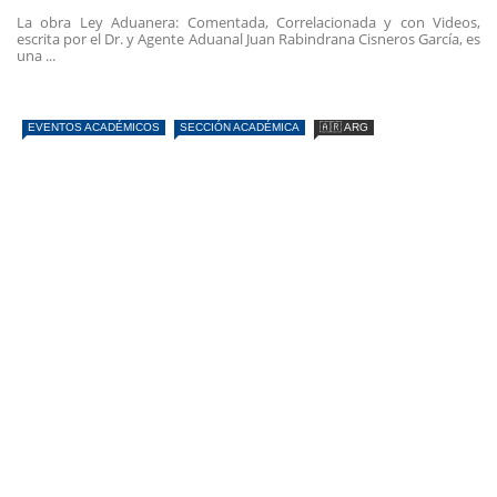
La obra Ley Aduanera: Comentada, Correlacionada y con Videos,
escrita por el Dr. y Agente Aduanal Juan Rabindrana Cisneros García, es
una ...
EVENTOS ACADÉMICOS
SECCIÓN ACADÉMICA
🇦🇷 ARG