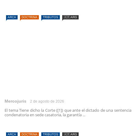
ARCA
DOCTRINA
TRIBUTOS
🇦🇷 ARG
Mercojuris
2 de agosto de 2026
El tema Tiene dicho la Corte ([1]) que ante el dictado de una sentencia
condenatoria en sede casatoria, la garantía ...
ARCA
DOCTRINA
TRIBUTOS
🇦🇷 ARG