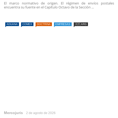
El marco normativo de origen. El régimen de envíos postales
encuentra su fuente en el Capítulo Octavo de la Sección ...
ADUANA
COMEX
DOCTRINA
EMPRESAS
🇦🇷 ARG
Mercojuris
2 de agosto de 2026