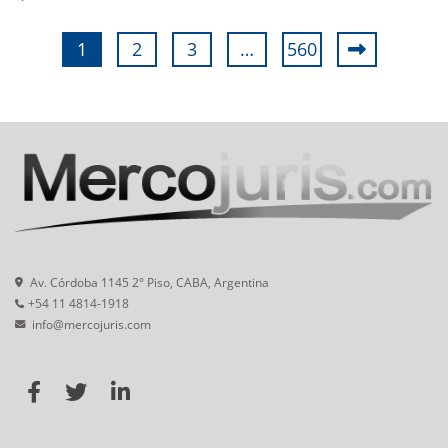
1
2
3
…
560
Av. Córdoba 1145 2° Piso, CABA, Argentina
+54 11 4814-1918
info@mercojuris.com