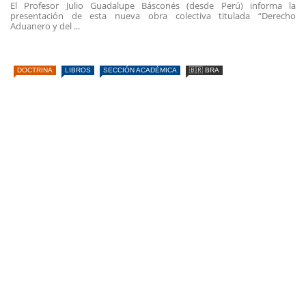
El Profesor Julio Guadalupe Básconés (desde Perú) informa la
presentación de esta nueva obra colectiva titulada “Derecho
Aduanero y del ...
DOCTRINA
LIBROS
SECCIÓN ACADÉMICA
🇧🇷 BRA