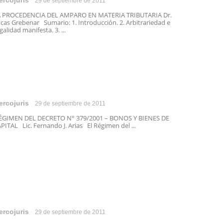
ercojuris
29 de septiembre de 2011
A PROCEDENCIA DEL AMPARO EN MATERIA TRIBUTARIA Dr.
cas Grebenar Sumario: 1. Introducción. 2. Arbitrariedad e
egalidad manifesta. 3. ...
ercojuris
29 de septiembre de 2011
GIMEN DEL DECRETO N° 379/2001 – BONOS Y BIENES DE
PITAL Lic. Fernando J. Arias El Régimen del ...
ercojuris
29 de septiembre de 2011