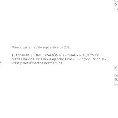
C
Dr
nu
Mercojuris
25 de septiembre de 2011
TRANSPORTE E INTEGRACIÓN REGIONAL – PUERTOS Dr.
Matías Barone. Dr. Erick Alejandro Oms.- I.- Introducción. II.-
o
Principales aspectos normativos ...
..
M
D
SU
pa