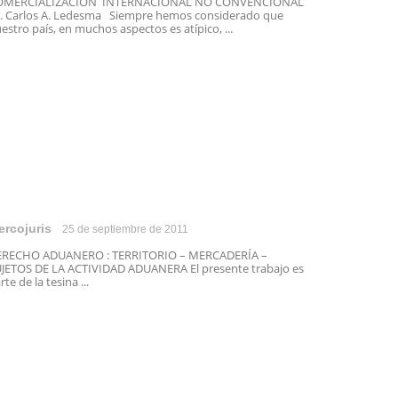
OMERCIALIZACIÓN INTERNACIONAL NO CONVENCIONAL
. Carlos A. Ledesma Siempre hemos considerado que
estro país, en muchos aspectos es atípico, ...
ercojuris
25 de septiembre de 2011
ERECHO ADUANERO : TERRITORIO – MERCADERÍA –
JETOS DE LA ACTIVIDAD ADUANERA El presente trabajo es
rte de la tesina ...