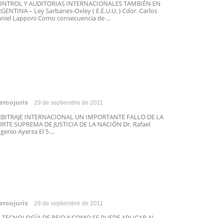
ONTROL Y AUDITORIAS INTERNACIONALES TAMBIÉN EN
GENTINA – Ley Sarbanes-Oxley ( E.E.U.U. ) Cdor. Carlos
niel Lapponi Como consecuencia de ...
ercojuris
29 de septiembre de 2011
RBITRAJE INTERNACIONAL UN IMPORTANTE FALLO DE LA
RTE SUPREMA DE JUSTICIA DE LA NACIÓN Dr. Rafael
genio Ayerza El 5 ...
ercojuris
28 de septiembre de 2011
 TECNOLOGÍA DE RFID Y COMO SE PUEDE APLICAR AL