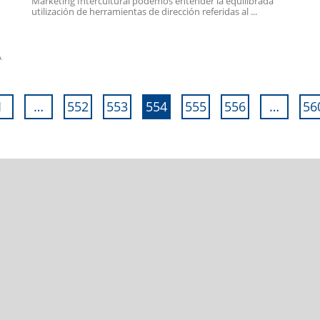
Marketing Intercultural podemos entender la equilibrada
utilización de herramientas de dirección referidas al ...
A
1
…
552
553
554
555
556
…
56