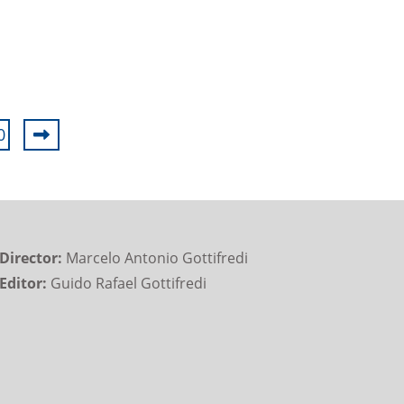
0
Director:
Marcelo Antonio Gottifredi
Editor:
Guido Rafael Gottifredi