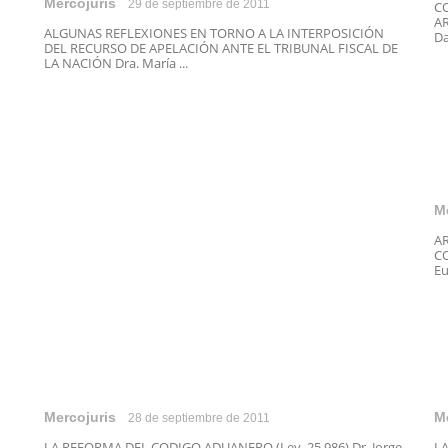
Mercojuris
29 de septiembre de 2011
C
AR
ALGUNAS REFLEXIONES EN TORNO A LA INTERPOSICIÓN
Da
DEL RECURSO DE APELACIÓN ANTE EL TRIBUNAL FISCAL DE
LA NACIÓN Dra. María ...
M
A
CO
Eu
Mercojuris
M
28 de septiembre de 2011
LA REFORMA DEL CODIGO ADUANERO (Ley 25.986) Dr. Jorge
LA