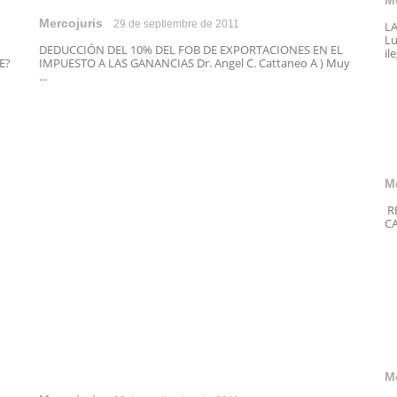
M
Mercojuris
29 de septiembre de 2011
L
Lu
DEDUCCIÓN DEL 10% DEL FOB DE EXPORTACIONES EN EL
il
E?
IMPUESTO A LAS GANANCIAS Dr. Angel C. Cattaneo A ) Muy
...
M
RÉ
CA
M