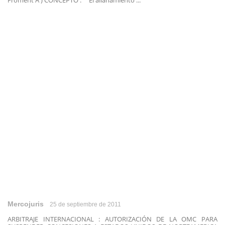
Froment A ) CONCEPTO : El allanamiento ...
Mercojuris
25 de septiembre de 2011
ARBITRAJE INTERNACIONAL : AUTORIZACIÓN DE LA OMC PARA