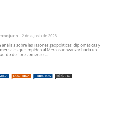
ercojuris
2 de agosto de 2026
 análisis sobre las razones geopolíticas, diplomáticas y
merciales que impiden al Mercosur avanzar hacia un
uerdo de libre comercio ...
ARCA
DOCTRINA
TRIBUTOS
🇦🇷 ARG