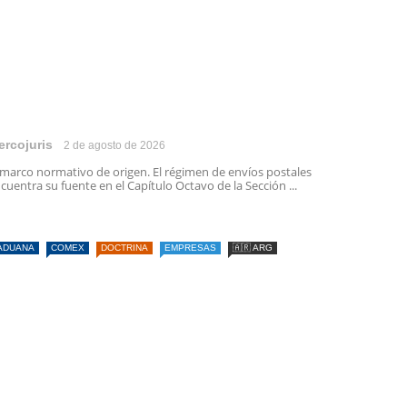
ercojuris
2 de agosto de 2026
 marco normativo de origen. El régimen de envíos postales
cuentra su fuente en el Capítulo Octavo de la Sección ...
ADUANA
COMEX
DOCTRINA
EMPRESAS
🇦🇷 ARG