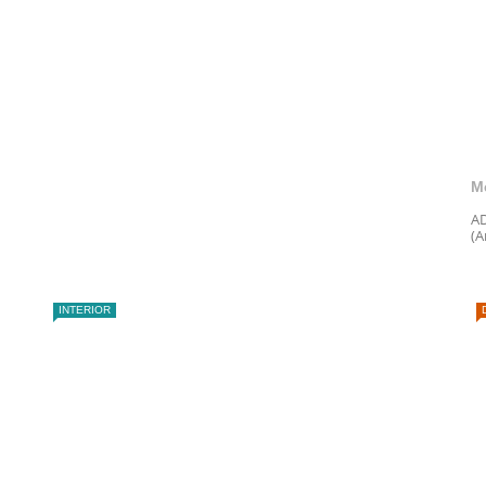
M
AD
(A
INTERIOR