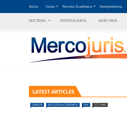
Inicio
Guías
Sección Académica
Jurisprudencia
DOCTRINA
INTERNACIONAL
MERCOSUR
LATEST ARTICLES
LIBROS
SECCIÓN ACADÉMICA
TAX
🇦🇷 ARG