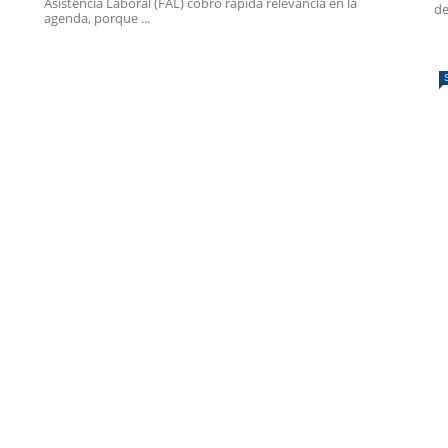
Asistencia Laboral (FAL) cobró rápida relevancia en la
de
agenda, porque ...