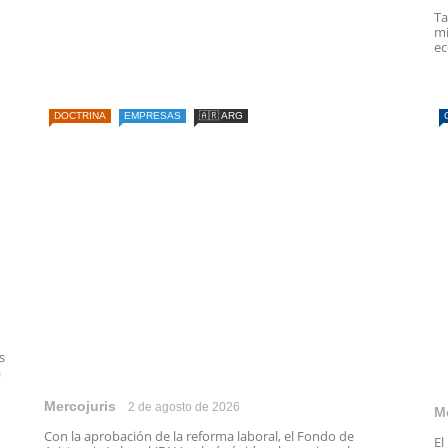
Ta
mi
ec
DOCTRINA
EMPRESAS
🇦🇷 ARG
s
a
Mercojuris
2 de agosto de 2026
M
Con la aprobación de la reforma laboral, el Fondo de
El