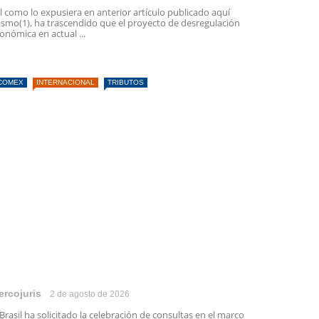
l como lo expusiera en anterior artículo publicado aquí
smo(1), ha trascendido que el proyecto de desregulación
onómica en actual ...
COMEX
INTERNACIONAL
TRIBUTOS
ercojuris
2 de agosto de 2026
 Brasil ha solicitado la celebración de consultas en el marco