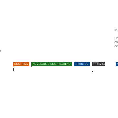
M
Un
co
ac
e
DOCTRINA
NOVEDADES DOCTRINARIAS
TRIBUTOS
🇦🇷 ARG