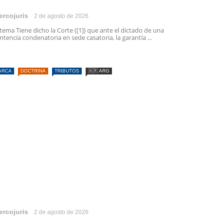
ercojuris
2 de agosto de 2026
 tema Tiene dicho la Corte ([1]) que ante el dictado de una
ntencia condenatoria en sede casatoria, la garantía ...
ARCA
DOCTRINA
TRIBUTOS
🇦🇷 ARG
ercojuris
2 de agosto de 2026