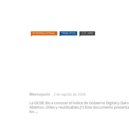
INTERNACIONAL
TRIBUTOS
🇦🇷 ARG
Mercojuris
2 de agosto de 2026
La OCDE dio a conocer el Índice de Gobierno Digital y Dato
Abiertos, útiles y reutilizables.[1] Este documento present
los ...