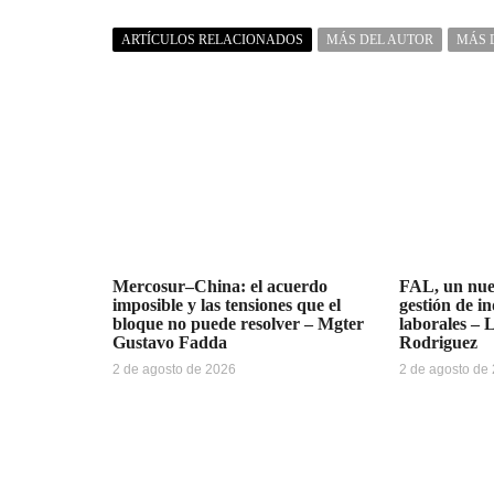
ARTÍCULOS RELACIONADOS
MÁS DEL AUTOR
MÁS 
Mercosur–China: el acuerdo
FAL, un nue
imposible y las tensiones que el
gestión de i
bloque no puede resolver – Mgter
laborales – 
Gustavo Fadda
Rodriguez
2 de agosto de 2026
2 de agosto de