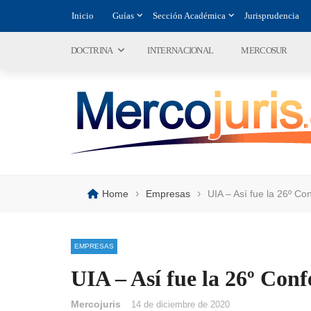
Inicio
Guías
Sección Académica
Jurisprudencia
DOCTRINA
INTERNACIONAL
MERCOSUR
›
›
Home
Empresas
UIA – Así fue la 26º Con
EMPRESAS
UIA – Así fue la 26º Conf
Mercojuris
14 de diciembre de 2020