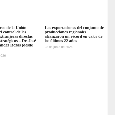
rco de la Unión
Las exportaciones del conjunto de
l control de las
producciones regionales
extranjeras directas
alcanzaron un récord en valor de
stratégicos – Dr. José
los últimos 22 años
ández Rozas (desde
28 de junio de 2026
 2026