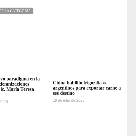
DE LA CATEGORÍA
vo paradigma en la
China habilitó frigoríficos
ndemnizaciones
argentinos para exportar carne a
Lic. María Teresa
ese destino
19 de julio de 2026
 2026