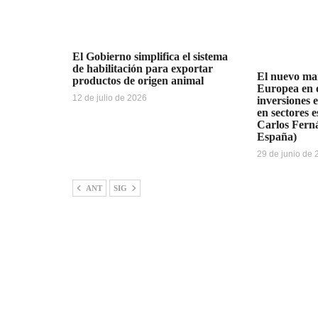
El Gobierno simplifica el sistema
de habilitación para exportar
El nuevo ma
productos de origen animal
Europea en e
12 de julio de 2026
inversiones 
en sectores e
Carlos Fern
España)
29 de junio de
ANT
SIG