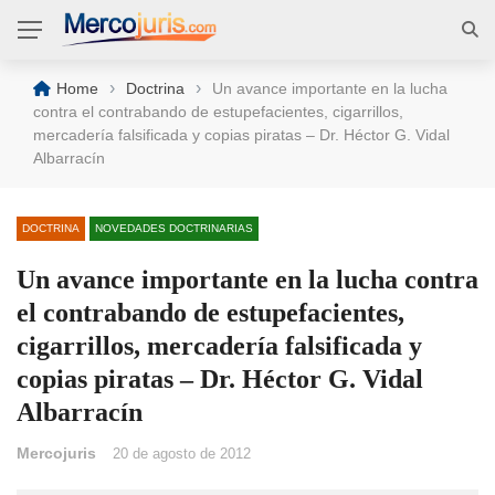
›
›
Home
Doctrina
Un avance importante en la lucha
contra el contrabando de estupefacientes, cigarrillos,
mercadería falsificada y copias piratas – Dr. Héctor G. Vidal
Albarracín
DOCTRINA
NOVEDADES DOCTRINARIAS
Un avance importante en la lucha contra
el contrabando de estupefacientes,
cigarrillos, mercadería falsificada y
copias piratas – Dr. Héctor G. Vidal
Albarracín
Mercojuris
20 de agosto de 2012