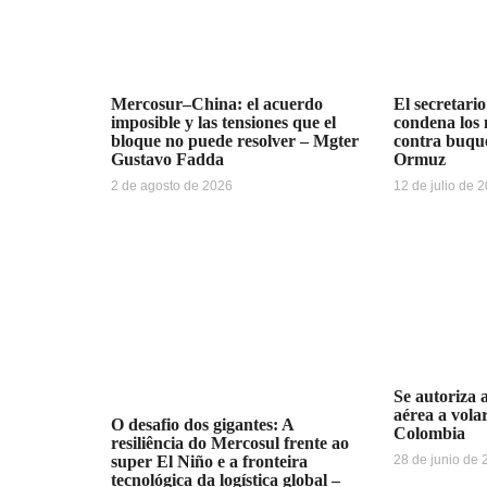
Mercosur–China: el acuerdo
El secretari
imposible y las tensiones que el
condena los 
bloque no puede resolver – Mgter
contra buque
Gustavo Fadda
Ormuz
2 de agosto de 2026
12 de julio de 
Se autoriza 
aérea a vola
O desafio dos gigantes: A
Colombia
resiliência do Mercosul frente ao
28 de junio de
super El Niño e a fronteira
tecnológica da logística global –