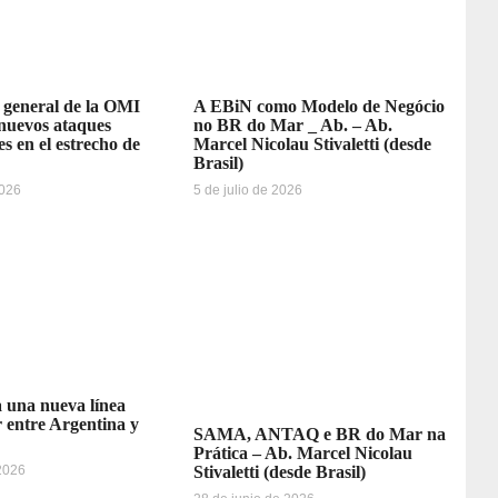
o general de la OMI
A EBiN como Modelo de Negócio
nuevos ataques
no BR do Mar _ Ab. – Ab.
s en el estrecho de
Marcel Nicolau Stivaletti (desde
Brasil)
2026
5 de julio de 2026
a una nueva línea
r entre Argentina y
SAMA, ANTAQ e BR do Mar na
Prática – Ab. Marcel Nicolau
 2026
Stivaletti (desde Brasil)