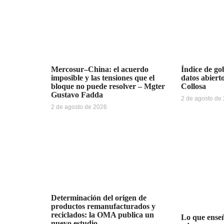
Mercosur–China: el acuerdo
Índice de gob
imposible y las tensiones que el
datos abiert
bloque no puede resolver – Mgter
Collosa
Gustavo Fadda
2 de agosto de
2 de agosto de 2026
Determinación del origen de
productos remanufacturados y
reciclados: la OMA publica un
Lo que enseñ
nuevo estudio