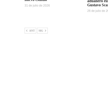
aduanero eu
Gustavo Sca
31 de julio de 2026
26 de julio de 
ANT
SIG