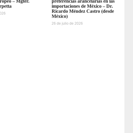
ropeo – Mgter.
preferencias arancelarias en las
rpetta
importaciones de México – Dr.
Ricardo Méndez Castro (desde
2026
México)
26 de julio de 2026