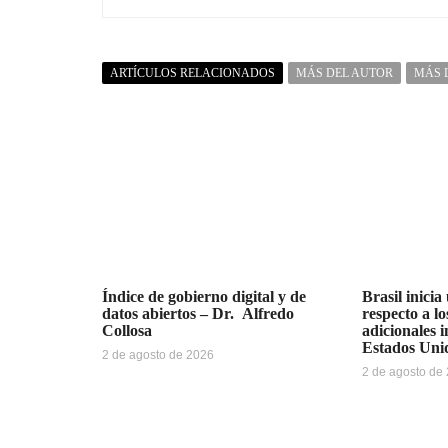
ARTÍCULOS RELACIONADOS
MÁS DEL AUTOR
MÁS 
Índice de gobierno digital y de
Brasil inicia
datos abiertos – Dr. Alfredo
respecto a l
Collosa
adicionales 
Estados Uni
2 de agosto de 2026
2 de agosto de