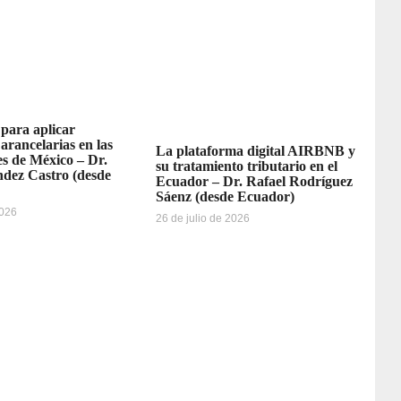
 para aplicar
 arancelarias en las
La plataforma digital AIRBNB y
s de México – Dr.
su tratamiento tributario en el
dez Castro (desde
Ecuador – Dr. Rafael Rodríguez
Sáenz (desde Ecuador)
2026
26 de julio de 2026