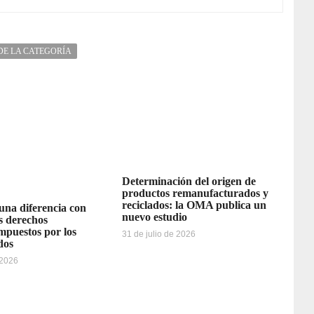
DE LA CATEGORÍA
Determinación del origen de
productos remanufacturados y
reciclados: la OMA publica un
 una diferencia con
nuevo estudio
os derechos
impuestos por los
31 de julio de 2026
dos
 2026