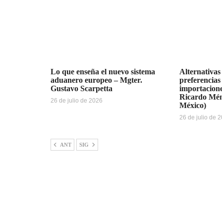
Lo que enseña el nuevo sistema
Alternativas
aduanero europeo – Mgter.
preferencias
Gustavo Scarpetta
importacione
Ricardo Mén
26 de julio de 2026
México)
26 de julio de 
ANT
SIG