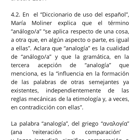
4.2.
En el
“
Diccionario de uso del español
”
,
María Moliner explica que el término
“
análogo/a
” “
se aplica respecto de una cosa,
a otra que, en algún aspecto o parte, es igual
a ellas
”. Aclara que “
analogía
” es la cualidad
de “
análogo/a
” y que la gramática, en la
tercera acepción de “
analogía
” que
menciona,
es la “
influencia en la formación
de las palabras de otras semejantes ya
existentes, independientemente de las
reglas mecánicas de la etimología y, a veces,
en contradicción con ellas
”.
La palabra “
a
nalogía
”
, del griego
“
ανα
λογí
α
”
(
ana
‘
reiteración o comparación
’