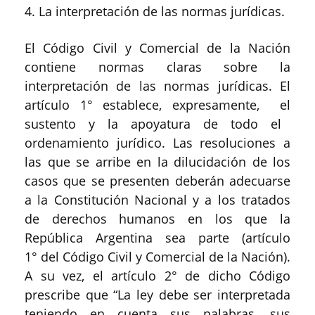
4
.
La interpretación de las normas jurídicas.
El
Có
digo
C
ivil y
C
omercial de la Nación
contiene
normas claras sobre la
interpretación de las normas jurídicas. El
artículo 1° establece,
expresamente, el
sustento y la apoyatura de todo el
ordenamiento jurídico. Las resoluciones a
las que se arribe en la dilucidación de los
casos que se presenten deberán adecuarse
a la Constitución Nacional y
a l
os tratados
de derechos humanos en los que la
Rep
ública Argentina sea parte (artículo
1
°
del
Código Civil y Comercial de la Nación).
A su vez, el artículo 2° de dicho Código
prescribe que
“
L
a ley debe ser interpretada
teniendo en cuenta sus palabras, sus