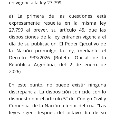
en vigencia la ley 27
.
799.
a)
La primera de las cuestiones está
expresamente resuelta en la misma ley
27
.
799 al prever
,
su artículo 45
,
que las
disposiciones de la ley entra
n
en vigencia el
día de su publicación.
El Poder Ejecutivo de
la Nación promulgó
la ley,
mediante el
D
ecreto 933/2026 (Boletín Oficial de la
República Argentina
,
d
el 2 de enero de
2026).
En este punto, no puede existir ninguna
discrepancia
. L
a disposición
coincide con
l
o
dispuesto por el artículo 5
°
del Código Civil y
Comercial de la Nación a tenor del cual
“
Las
leyes rigen después del octavo día de su