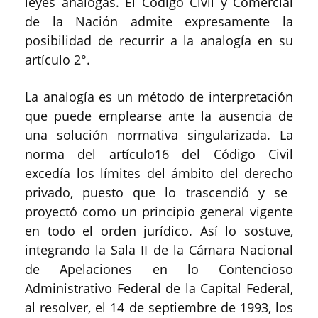
leyes análogas. El Código Civil y Comercial
de la Nación admite expresamente la
posibilidad de recurrir a la analogía en su
artículo 2
°
.
La analogía es un método de interpretación
que
puede
emplea
rse
ante la ausencia de
una solución normativa singularizada. La
norma del art
ículo
16
del
C
ódigo
C
ivil
exced
ía
los límites del ámbito del derecho
privado
, puesto que lo trascend
ió
y se
proyect
ó
como un principio general vigente
en todo el orden jurídico. Así lo sostuv
e,
integrando
la Sala II de la Cámara Nacional
de Apelaciones en lo Contencioso
Administrativo Federal de la Capital Federal,
al resolver, el 14 de septiembre de 1993, los