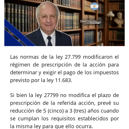
La
s
normas de la
ley 27
.
799 modifica
ro
n
el
régimen de prescripción de la acción para
determinar y exigir el pago de los impuestos
previsto por la ley 11
.
683
.
Si bien
la ley 27799
no modifica
el
plazo de
prescripción
de la referida acción
,
prev
é
su
reducción de
5
(
cinco)
a 3
(
tres)
años
cuando
se
cumplan los requisitos establecidos por
la
misma
ley para que ello ocurra.