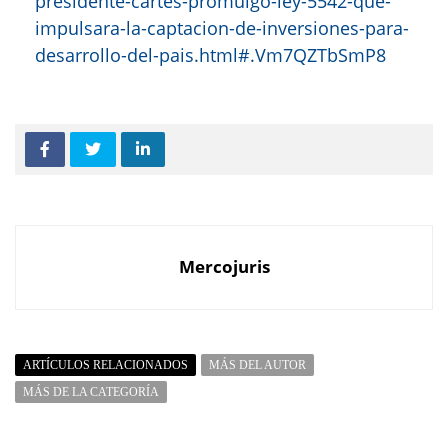
presidente-cartes-promulgo-ley-5542-que-
impulsara-la-captacion-de-inversiones-para-
desarrollo-del-pais.html#.Vm7QZTbSmP8
Mercojuris
ARTÍCULOS RELACIONADOS
MÁS DEL AUTOR
MÁS DE LA CATEGORÍA