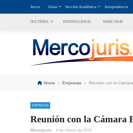
Inicio
Guías
Sección Académica
Jurisprudencia
DOCTRINA
INTERNACIONAL
MERCOSUR
›
›
Home
Empresas
Reunión con la Cámara
EMPRESAS
Reunión con la Cámara E
Mercojuris
4 de febrero de 2014