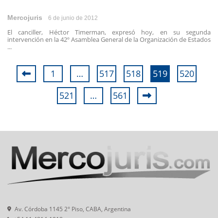
Mercojuris
6 de junio de 2012
El canciller, Héctor Timerman, expresó hoy, en su segunda
intervención en la 42º Asamblea General de la Organización de Estados
...
1
…
517
518
519
520
521
…
561
Av. Córdoba 1145 2° Piso, CABA, Argentina