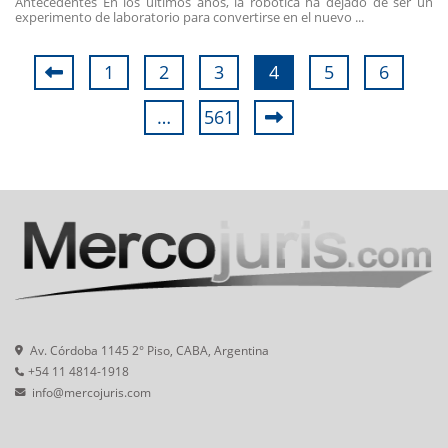
Antecedentes En los últimos años, la robótica ha dejado de ser un
experimento de laboratorio para convertirse en el nuevo ...
1
2
3
4
5
6
…
561
Av. Córdoba 1145 2° Piso, CABA, Argentina
+54 11 4814-1918
info@mercojuris.com