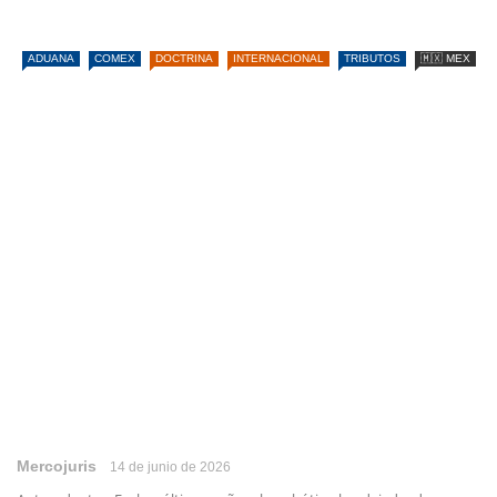
ADUANA
COMEX
DOCTRINA
INTERNACIONAL
TRIBUTOS
🇲🇽 MEX
Mercojuris
14 de junio de 2026