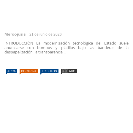
Mercojuris
21 de junio de 2026
INTRODUCCIÓN La modernización tecnológica del Estado suele
anunciarse con bombos y platillos bajo las banderas de la
despapelización, la transparencia ...
ARCA
DOCTRINA
TRIBUTOS
🇦🇷 ARG