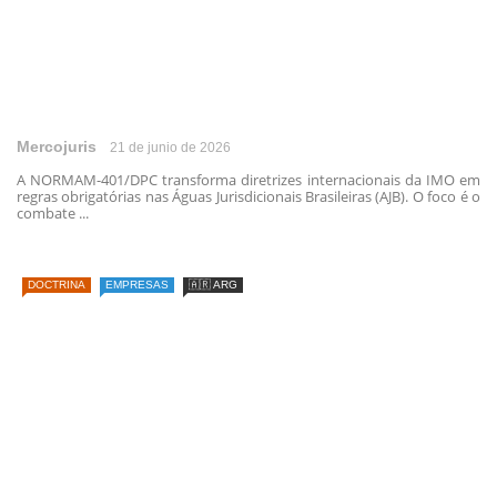
Mercojuris
21 de junio de 2026
A NORMAM-401/DPC transforma diretrizes internacionais da IMO em
regras obrigatórias nas Águas Jurisdicionais Brasileiras (AJB). O foco é o
combate ...
DOCTRINA
EMPRESAS
🇦🇷 ARG