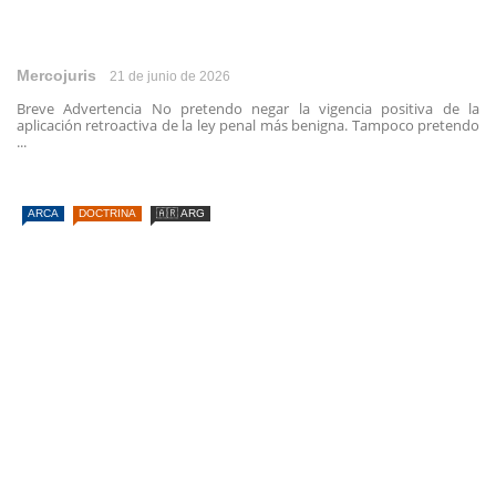
Mercojuris
21 de junio de 2026
Breve Advertencia No pretendo negar la vigencia positiva de la
aplicación retroactiva de la ley penal más benigna. Tampoco pretendo
...
ARCA
DOCTRINA
🇦🇷 ARG