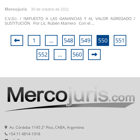
Mercojuris
30 de octubre de 2011
C.V.D.I. / IMPUESTO A LAS GANANCIAS Y AL VALOR AGREGADO /
SUSTITUCIÓN Por Lic. Rubén Marrero Con el ...
1
…
548
549
550
551
552
…
560
Av. Córdoba 1145 2° Piso, CABA, Argentina
+54 11 4814-1918