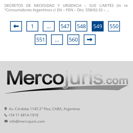
DECRETOS DE NECESIDAD Y URGENCIA – SUS LIMITES (in re
“Consumidores Argentinos c/ EN – PEN – Dto. 558/02-SS – ...
1
…
547
548
549
550
551
…
560
Av. Córdoba 1145 2° Piso, CABA, Argentina
+54 11 4814-1918
info@mercojuris.com