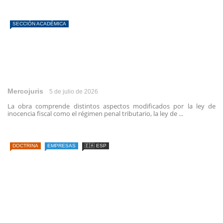
SECCIÓN ACADÉMICA
Mercojuris
5 de julio de 2026
La obra comprende distintos aspectos modificados por la ley de
inocencia fiscal como el régimen penal tributario, la ley de ...
DOCTRINA
EMPRESAS
🇪🇦 ESP