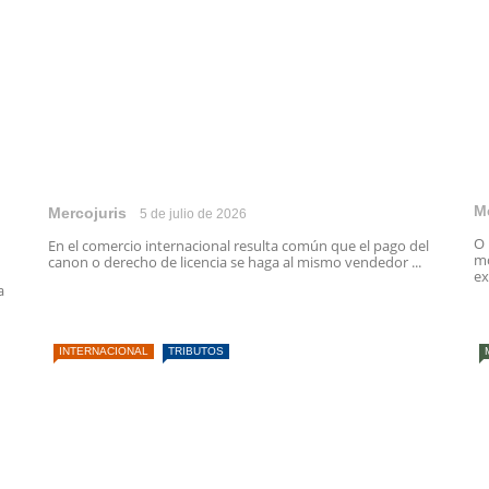
M
Mercojuris
5 de julio de 2026
O 
En el comercio internacional resulta común que el pago del
mo
canon o derecho de licencia se haga al mismo vendedor ...
ex
a
INTERNACIONAL
TRIBUTOS