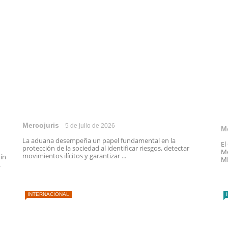
Mercojuris
5 de julio de 2026
M
La aduana desempeña un papel fundamental en la
El
protección de la sociedad al identificar riesgos, detectar
Me
movimientos ilícitos y garantizar ...
tín
ME
.
INTERNACIONAL