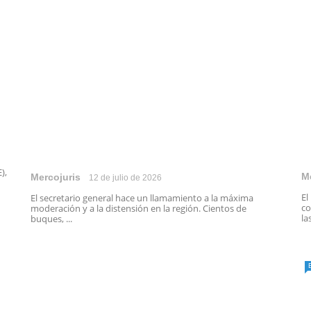
),
M
Mercojuris
12 de julio de 2026
El
El secretario general hace un llamamiento a la máxima
co
moderación y a la distensión en la región. Cientos de
las
buques, ...