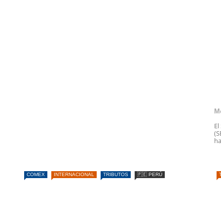
M
El
(S
ha
COMEX
INTERNACIONAL
TRIBUTOS
🇵🇪 PERÚ