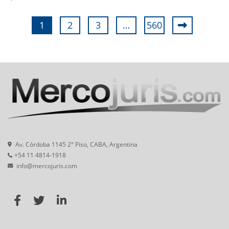
1
2
3
…
560
Av. Córdoba 1145 2° Piso, CABA, Argentina
+54 11 4814-1918
info@mercojuris.com