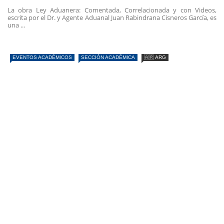
La obra Ley Aduanera: Comentada, Correlacionada y con Videos,
escrita por el Dr. y Agente Aduanal Juan Rabindrana Cisneros García, es
una ...
EVENTOS ACADÉMICOS
SECCIÓN ACADÉMICA
🇦🇷 ARG