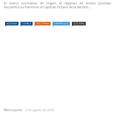
El marco normativo de origen. El régimen de envíos postales
encuentra su fuente en el Capítulo Octavo de la Sección ...
ADUANA
COMEX
DOCTRINA
EMPRESAS
🇦🇷 ARG
Mercojuris
2 de agosto de 2026