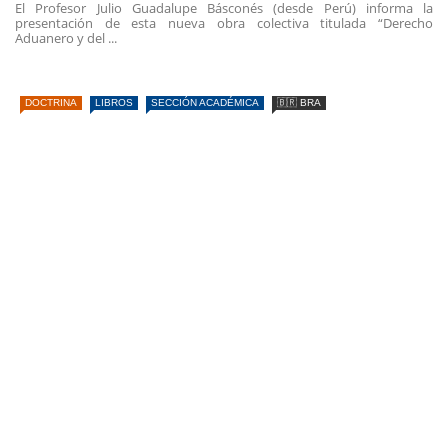
El Profesor Julio Guadalupe Básconés (desde Perú) informa la
presentación de esta nueva obra colectiva titulada “Derecho
Aduanero y del ...
DOCTRINA
LIBROS
SECCIÓN ACADÉMICA
🇧🇷 BRA