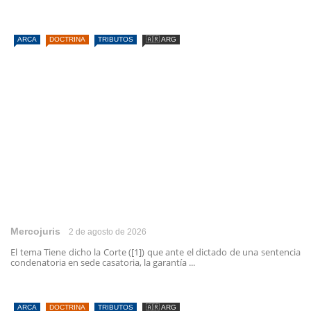
ARCA
DOCTRINA
TRIBUTOS
🇦🇷 ARG
Mercojuris
2 de agosto de 2026
El tema Tiene dicho la Corte ([1]) que ante el dictado de una sentencia
condenatoria en sede casatoria, la garantía ...
ARCA
DOCTRINA
TRIBUTOS
🇦🇷 ARG