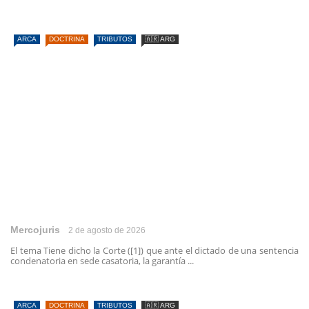
ARCA
DOCTRINA
TRIBUTOS
🇦🇷 ARG
Mercojuris
2 de agosto de 2026
El tema Tiene dicho la Corte ([1]) que ante el dictado de una sentencia
condenatoria en sede casatoria, la garantía ...
ARCA
DOCTRINA
TRIBUTOS
🇦🇷 ARG