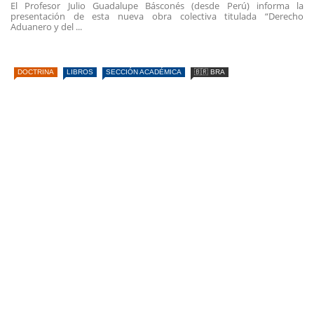
El Profesor Julio Guadalupe Básconés (desde Perú) informa la
presentación de esta nueva obra colectiva titulada “Derecho
Aduanero y del ...
DOCTRINA
LIBROS
SECCIÓN ACADÉMICA
🇧🇷 BRA