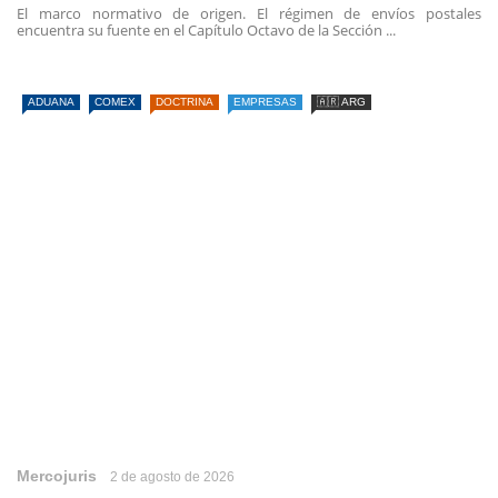
El marco normativo de origen. El régimen de envíos postales
encuentra su fuente en el Capítulo Octavo de la Sección ...
ADUANA
COMEX
DOCTRINA
EMPRESAS
🇦🇷 ARG
Mercojuris
2 de agosto de 2026