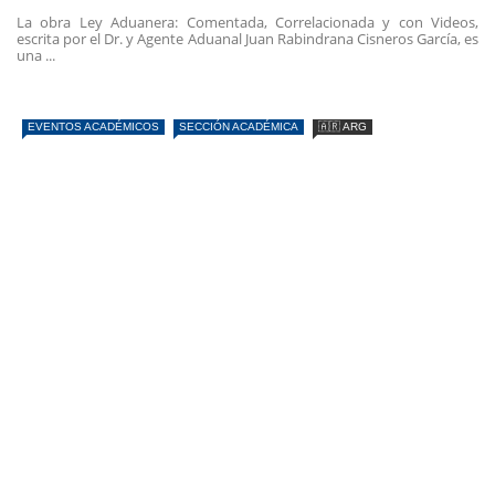
La obra Ley Aduanera: Comentada, Correlacionada y con Videos,
escrita por el Dr. y Agente Aduanal Juan Rabindrana Cisneros García, es
una ...
EVENTOS ACADÉMICOS
SECCIÓN ACADÉMICA
🇦🇷 ARG