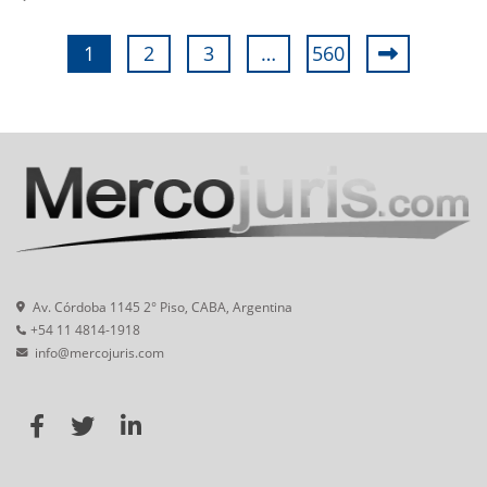
1
2
3
…
560
Av. Córdoba 1145 2° Piso, CABA, Argentina
+54 11 4814-1918
info@mercojuris.com